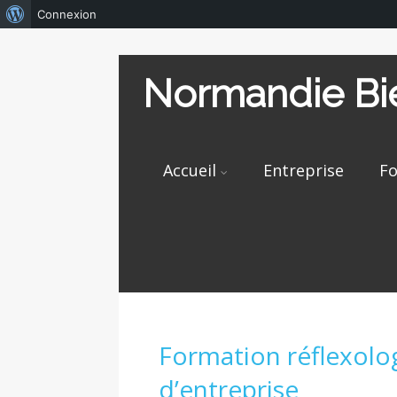
À
Connexion
propos
de
Normandie Bie
WordPress
Accueil
Entreprise
Fo
Formation réflexolog
d’entreprise