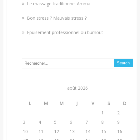
Le massage traditionnel Amma
Bon stress ? Mauvais stress ?
Epuisement professionnel ou burnout
août 2026
L
M
M
J
V
S
D
1
2
3
4
5
6
7
8
9
10
11
12
13
14
15
16