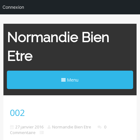
Connexion
Normandie Bien
Etre
Menu
002
27 janvier 2016
Normandie Bien Etre
0
Commentaire