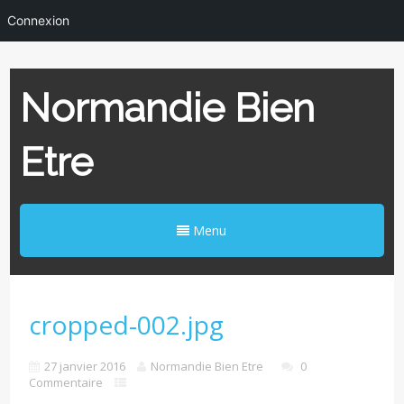
Connexion
Normandie Bien
Etre
Menu
cropped-002.jpg
27 janvier 2016
Normandie Bien Etre
0
Commentaire